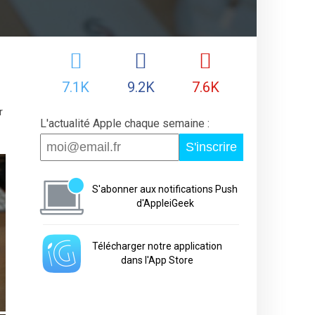
7.1K
9.2K
7.6K
r
L'actualité Apple chaque semaine :
S'inscrire
S'abonner aux notifications Push
d'AppleiGeek
Télécharger notre application
dans l'App Store