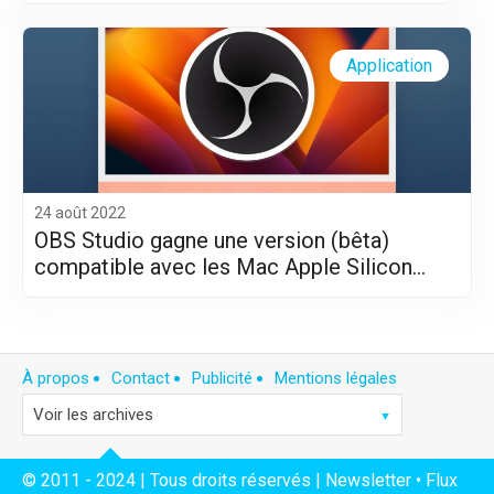
Application
24 août 2022
OBS Studio gagne une version (bêta)
compatible avec les Mac Apple Silicon
(M1/M2)
À propos
Contact
Publicité
Mentions légales
© 2011 - 2024 | Tous droits réservés |
Newsletter
•
Flux