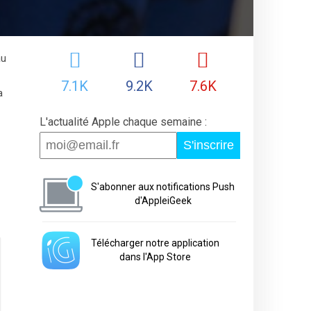
au
7.1K
9.2K
7.6K
a
L'actualité Apple chaque semaine :
S'inscrire
S'abonner aux notifications Push
d'AppleiGeek
Télécharger notre application
dans l'App Store