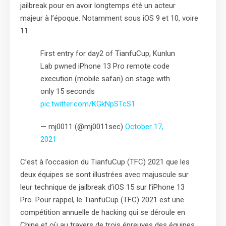
jailbreak pour en avoir longtemps été un acteur
majeur à l’époque. Notamment sous iOS 9 et 10, voire
11.
First entry for day2 of TianfuCup, Kunlun
Lab pwned iPhone 13 Pro remote code
execution (mobile safari) on stage with
only 15 seconds
pic.twitter.com/KGkNpSTcS1
— mj0011 (@mj0011sec)
October 17,
2021
C’est à l’occasion du TianfuCup (TFC) 2021 que les
deux équipes se sont illustrées avec majuscule sur
leur technique de jailbreak d’iOS 15 sur l’iPhone 13
Pro. Pour rappel, le TianfuCup (TFC) 2021 est une
compétition annuelle de hacking qui se déroule en
Chine et où au travers de trois épreuves des équipes