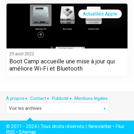
Actualités Apple
29 août 2022
Boot Camp accueille une mise à jour qui
améliore Wi-Fi et Bluetooth
À propos
Contact
Publicité
Mentions légales
© 2011 - 2024 | Tous droits réservés |
Newsletter
•
Flux
RSS
•
Sitemap