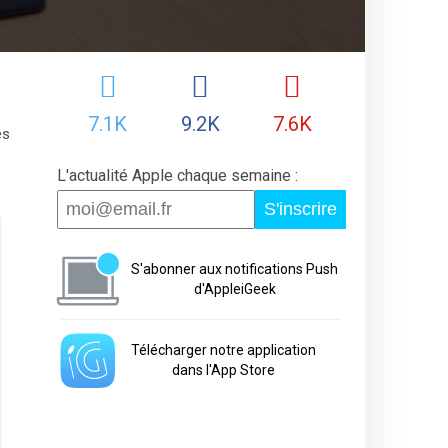
7.1K
9.2K
7.6K
ès
L'actualité Apple chaque semaine :
S'inscrire
S'abonner aux notifications Push
d'AppleiGeek
Télécharger notre application
dans l'App Store