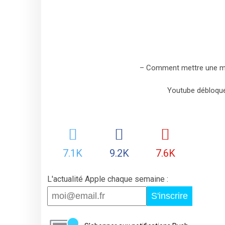
– Comment mettre une mini
Youtube débloque 
7.1K
9.2K
7.6K
L'actualité Apple chaque semaine :
S'inscrire