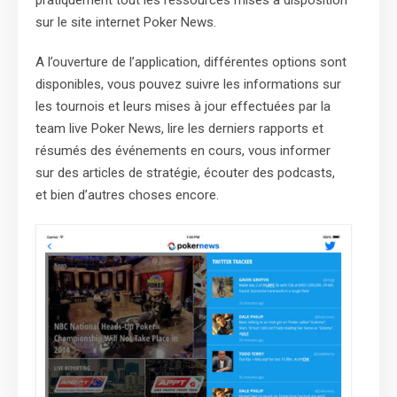
sur le site internet Poker News.
A l’ouverture de l’application, différentes options sont
disponibles, vous pouvez suivre les informations sur
les tournois et leurs mises à jour effectuées par la
team live Poker News, lire les derniers rapports et
résumés des événements en cours, vous informer
sur des articles de stratégie, écouter des podcasts,
et bien d’autres choses encore.