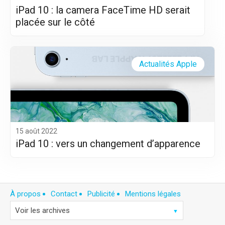
iPad 10 : la camera FaceTime HD serait
placée sur le côté
Actualités Apple
15 août 2022
iPad 10 : vers un changement d’apparence
À propos
Contact
Publicité
Mentions légales