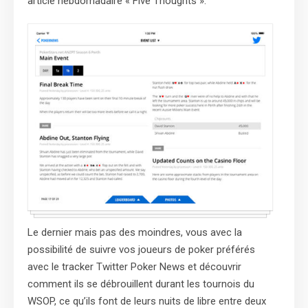
article hebdomadaire « Five Thoughts ».
Le dernier mais pas des moindres, vous avec la
possibilité de suivre vos joueurs de poker préférés
avec le tracker Twitter Poker News et découvrir
comment ils se débrouillent durant les tournois du
WSOP, ce qu’ils font de leurs nuits de libre entre deux