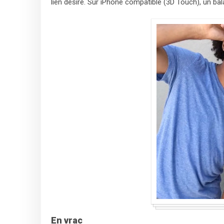
lien désiré. Sur iPhone compatible (3D Touch), un bala
En vrac