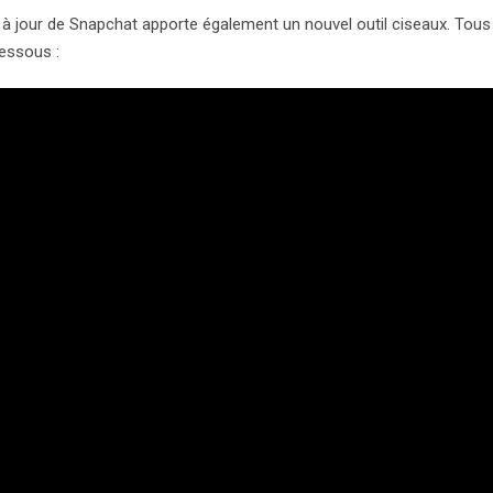
e à jour de Snapchat apporte également un nouvel outil ciseaux. Tous
dessous :