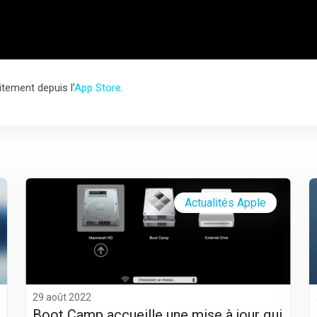
itement depuis l’
App Store
.
Actualités Apple
29 août 2022
Boot Camp accueille une mise à jour qui