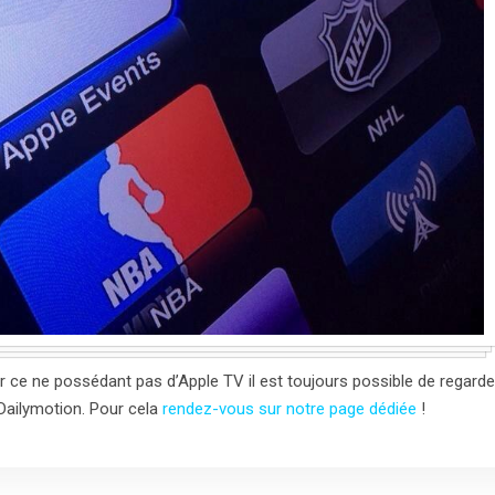
ce ne possédant pas d’Apple TV il est toujours possible de regarde
 Dailymotion. Pour cela
rendez-vous sur notre page dédiée
!