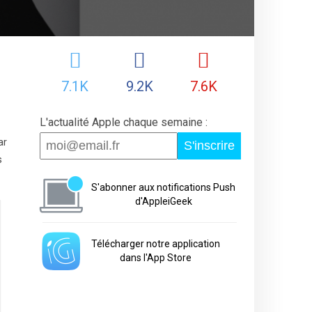
7.1K
9.2K
7.6K
L'actualité Apple chaque semaine :
ar
S'inscrire
s
S'abonner aux notifications Push
d'AppleiGeek
Télécharger notre application
dans l'App Store