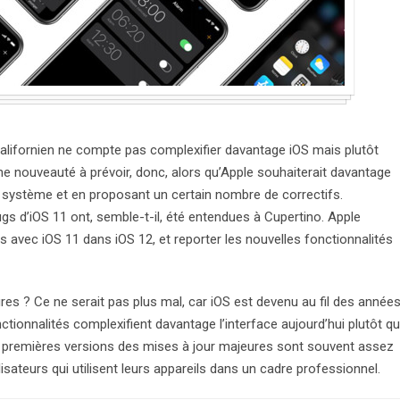
californien ne compte pas complexifier davantage iOS mais plutôt
e nouveauté à prévoir, donc, alors qu’Apple souhaiterait davantage
du système et en proposant un certain nombre de correctifs.
ugs d’iOS 11 ont, semble-t-il, été entendues à Cupertino. Apple
 avec iOS 11 dans iOS 12, et reporter les nouvelles fonctionnalités
es ? Ce ne serait pas plus mal, car iOS est devenu au fil des année
nctionnalités complexifient davantage l’interface aujourd’hui plutôt q
les premières versions des mises à jour majeures sont souvent assez
lisateurs qui utilisent leurs appareils dans un cadre professionnel.