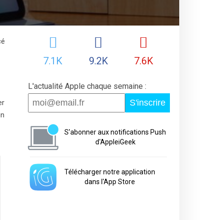
cé
7.1K
9.2K
7.6K
L'actualité Apple chaque semaine :
S'inscrire
er
on
S'abonner aux notifications Push
d'AppleiGeek
Télécharger notre application
dans l'App Store